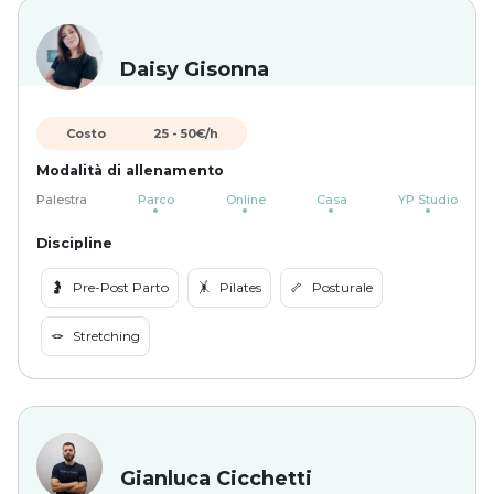
Daisy Gisonna
Costo
25
-
50
€/h
Modalità di allenamento
Palestra
Parco
Online
Casa
YP Studio
Discipline
🤰
Pre-Post Parto
🤸
Pilates
🦴
Posturale
🪢
Stretching
Gianluca Cicchetti