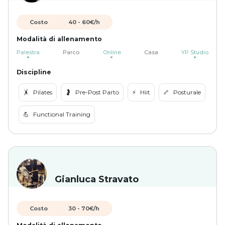
Costo
40
-
60
€/h
Modalità di allenamento
Palestra
Parco
Online
Casa
YP Studio
Discipline
🤸
Pilates
🤰
Pre-Post Parto
⚡️
Hiit
🦴
Posturale
💪
Functional Training
Gianluca Stravato
Costo
30
-
70
€/h