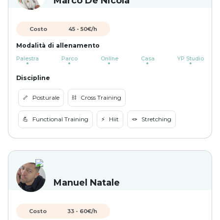
Marco De Nicola
Costo
45
-
50
€/h
Modalità di allenamento
Palestra
Parco
Online
Casa
YP Studio
Discipline
🦴
Posturale
⛓️
Cross Training
💪
Functional Training
⚡️
Hiit
🪢
Stretching
Manuel Natale
Costo
33
-
60
€/h