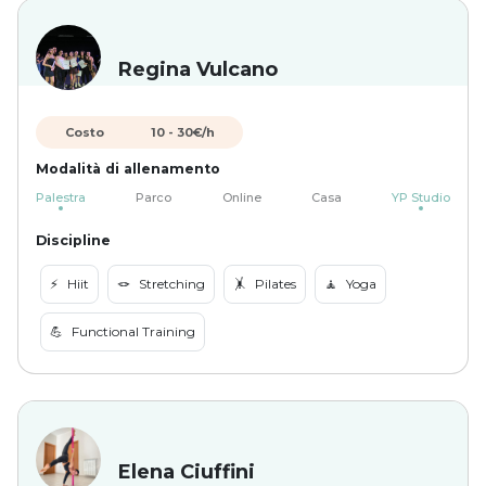
Regina Vulcano
Costo
10
-
30
€/h
Modalità di allenamento
Palestra
Parco
Online
Casa
YP Studio
Discipline
⚡️
Hiit
🪢
Stretching
🤸
Pilates
🧘
Yoga
💪
Functional Training
Elena Ciuffini