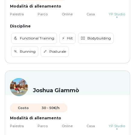
Modalità di allenamento
Palestra
Parco
Online
Casa
YP Studio
Discipline
💪
Functional Training
⚡️
Hiit
🏋️‍♀️
Bodybuilding
🏃
Running
🦴
Posturale
Joshua Giammò
Costo
30
-
50
€/h
Modalità di allenamento
Palestra
Parco
Online
Casa
YP Studio