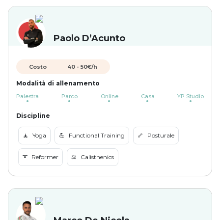
Paolo D’Acunto
Costo
40
-
50
€/h
Modalità di allenamento
Palestra
Parco
Online
Casa
YP Studio
Discipline
🧘
Yoga
💪
Functional Training
🦴
Posturale
➰
Reformer
⚖️
Calisthenics