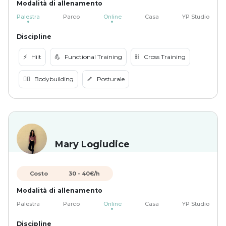
Modalità di allenamento
Palestra
Parco
Online
Casa
YP Studio
Discipline
⚡️
Hiit
💪
Functional Training
⛓️
Cross Training
🏋️‍♀️
Bodybuilding
🦴
Posturale
Mary Logiudice
Costo
30
-
40
€/h
Modalità di allenamento
Palestra
Parco
Online
Casa
YP Studio
Discipline