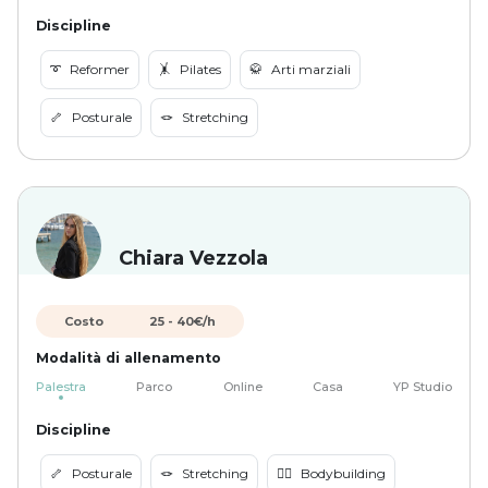
Discipline
➰
Reformer
🤸
Pilates
🥋
Arti marziali
🦴
Posturale
🪢
Stretching
Chiara Vezzola
Costo
25
-
40
€/h
Modalità di allenamento
Palestra
Parco
Online
Casa
YP Studio
Discipline
🦴
Posturale
🪢
Stretching
🏋️‍♀️
Bodybuilding