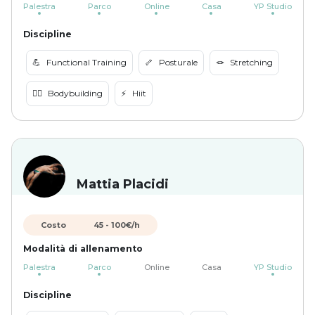
Palestra
Parco
Online
Casa
YP Studio
Discipline
💪
Functional Training
🦴
Posturale
🪢
Stretching
🏋️‍♀️
Bodybuilding
⚡️
Hiit
Mattia Placidi
Costo
45
-
100
€/h
Modalità di allenamento
Palestra
Parco
Online
Casa
YP Studio
Discipline