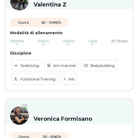
Valentina Z
Costo
45
-
100
€/h
Modalità di allenamento
Palestra
Parco
Online
Casa
YP Studio
Discipline
🪢
Stretching
🥋
Arti marziali
🏋️‍♀️
Bodybuilding
💪
Functional Training
⚡️
Hiit
Veronica Formisano
Costo
30
-
50
€/h