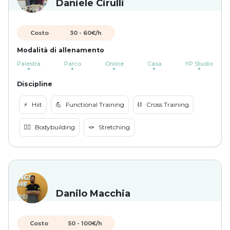
Daniele Cirulli
Costo
30
-
60
€/h
Modalità di allenamento
Palestra
Parco
Online
Casa
YP Studio
Discipline
⚡️
Hiit
💪
Functional Training
⛓️
Cross Training
🏋️‍♀️
Bodybuilding
🪢
Stretching
Danilo Macchia
Costo
50
-
100
€/h