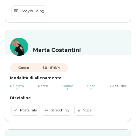
🏋️‍♀️
Bodybuilding
Marta Costantini
Costo
30
-
51
€/h
Modalità di allenamento
Palestra
Parco
Online
Casa
YP Studio
Discipline
🦴
Posturale
🪢
Stretching
🧘
Yoga