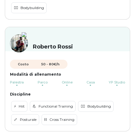
🏋️‍♀️
Bodybuilding
Roberto Rossi
Costo
50
-
80
€/h
Modalità di allenamento
Palestra
Parco
Online
Casa
YP Studio
Discipline
⚡️
Hiit
💪
Functional Training
🏋️‍♀️
Bodybuilding
🦴
Posturale
⛓️
Cross Training