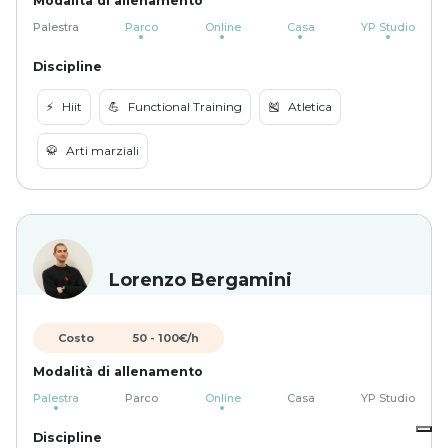
Modalità di allenamento
Palestra
Parco
Online
Casa
YP Studio
Discipline
⚡️
Hiit
💪
Functional Training
🎽
Atletica
🥋
Arti marziali
Lorenzo Bergamini
Costo
50
-
100
€/h
Modalità di allenamento
Palestra
Parco
Online
Casa
YP Studio
Discipline