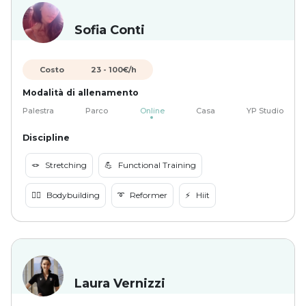
Sofia Conti
Costo
23
-
100
€/h
Modalità di allenamento
Palestra
Parco
Online
Casa
YP Studio
Discipline
🪢
Stretching
💪
Functional Training
🏋️‍♀️
Bodybuilding
➰
Reformer
⚡️
Hiit
Laura Vernizzi