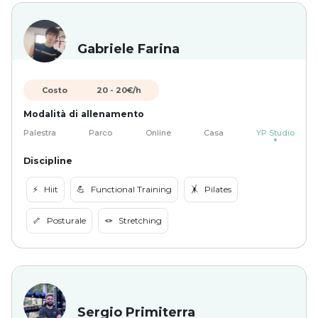
Gabriele Farina
Costo
20
-
20
€/h
Modalità di allenamento
Palestra
Parco
Online
Casa
YP Studio
Discipline
⚡️
Hiit
💪
Functional Training
🤸
Pilates
🦴
Posturale
🪢
Stretching
Sergio Primiterra