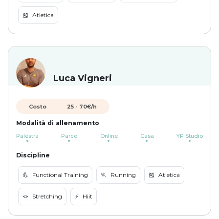
🎽
Atletica
Luca Vigneri
Costo
25
-
70
€/h
Modalità di allenamento
Palestra
Parco
Online
Casa
YP Studio
Discipline
💪
Functional Training
🏃
Running
🎽
Atletica
🪢
Stretching
⚡️
Hiit