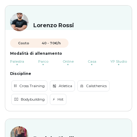
Lorenzo Rossi
Costo
40
-
70
€/h
Modalità di allenamento
Palestra
Parco
Online
Casa
YP Studio
Discipline
⛓️
Cross Training
🎽
Atletica
⚖️
Calisthenics
🏋️‍♀️
Bodybuilding
⚡️
Hiit