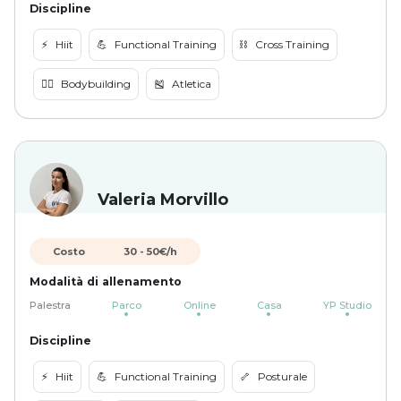
Discipline
⚡️
Hiit
💪
Functional Training
⛓️
Cross Training
🏋️‍♀️
Bodybuilding
🎽
Atletica
Valeria Morvillo
Costo
30
-
50
€/h
Modalità di allenamento
Palestra
Parco
Online
Casa
YP Studio
Discipline
⚡️
Hiit
💪
Functional Training
🦴
Posturale