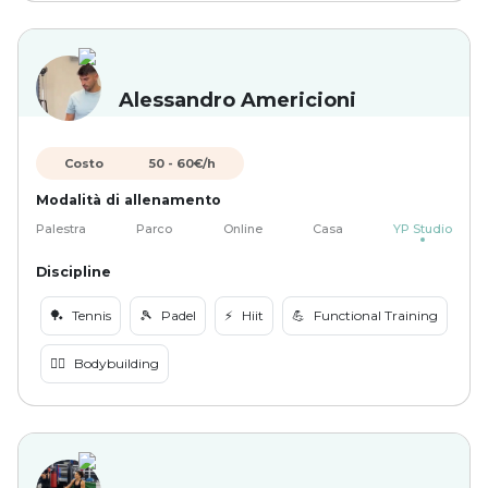
Alessandro Americioni
Costo
50
-
60
€/h
Modalità di allenamento
Palestra
Parco
Online
Casa
YP Studio
Discipline
🏓
Tennis
🎾
Padel
⚡️
Hiit
💪
Functional Training
🏋️‍♀️
Bodybuilding