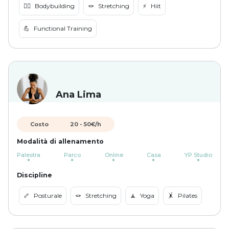
🏋️‍♀️
Bodybuilding
🪢
Stretching
⚡️
Hiit
💪
Functional Training
Ana Lima
Costo
20
-
50
€/h
Modalità di allenamento
Palestra
Parco
Online
Casa
YP Studio
Discipline
🦴
Posturale
🪢
Stretching
🧘
Yoga
🤸
Pilates