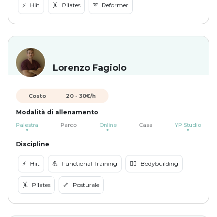
⚡️
Hiit
🤸
Pilates
➰
Reformer
Lorenzo Fagiolo
Costo
20
-
30
€/h
Modalità di allenamento
Palestra
Parco
Online
Casa
YP Studio
Discipline
⚡️
Hiit
💪
Functional Training
🏋️‍♀️
Bodybuilding
🤸
Pilates
🦴
Posturale