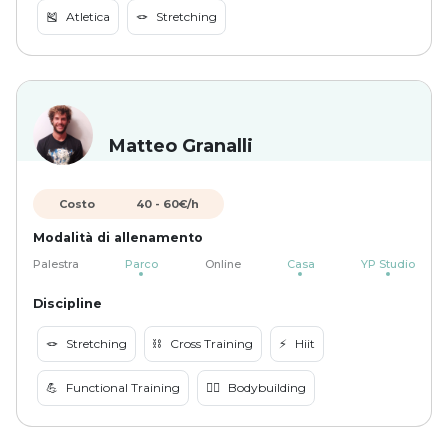
🎽
Atletica
🪢
Stretching
Matteo Granalli
Costo
40
-
60
€/h
Modalità di allenamento
Palestra
Parco
Online
Casa
YP Studio
Discipline
🪢
Stretching
⛓️
Cross Training
⚡️
Hiit
💪
Functional Training
🏋️‍♀️
Bodybuilding