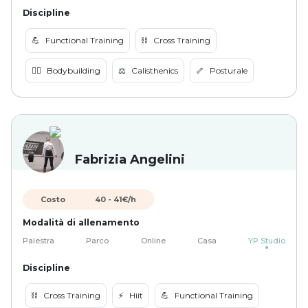
Discipline
💪
Functional Training
⛓️
Cross Training
🏋️‍♀️
Bodybuilding
⚖️
Calisthenics
🦴
Posturale
Fabrizia Angelini
Costo
40
-
41
€/h
Modalità di allenamento
Palestra
Parco
Online
Casa
YP Studio
Discipline
⛓️
Cross Training
⚡️
Hiit
💪
Functional Training