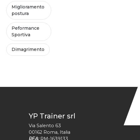
Miglioramento
postura
Peformance
Sportiva
Dimagrimento
YP Trainer srl
Via Salento 63
00162
Roma
,
Italia
REA:
RM-1639133