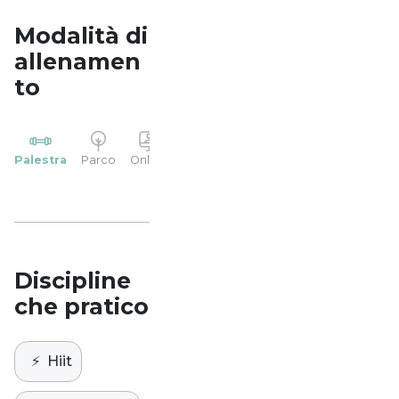
Modalità di
allenamen
to
YP
Palestra
Parco
Online
Casa
Studio
Discipline
che pratico
⚡️
Hiit