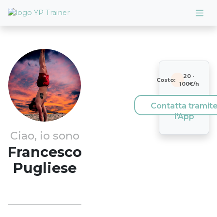
20
-
Costo:
100
€/h
Contatta tramit
l'App
Ciao, io sono
Francesco
Pugliese