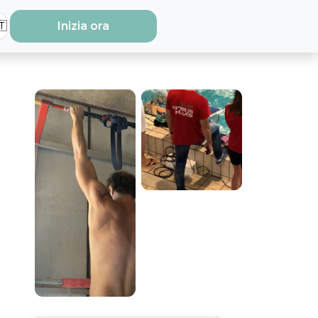
🇹
Inizia ora