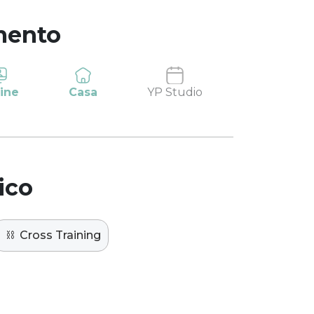
mento
ine
Casa
YP Studio
ico
⛓️
Cross Training