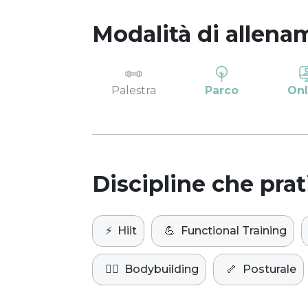
Modalità di allena
Palestra
Parco
Onl
Discipline che prat
⚡️
Hiit
💪
Functional Training
🏋️‍♀️
Bodybuilding
🦴
Posturale