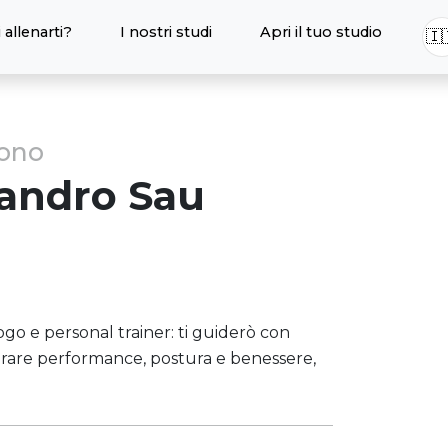
 allenarti?
I nostri studi
Apri il tuo studio
🇮
sono
sandro
Sau
ogo e personal trainer: ti guiderò con
orare performance, postura e benessere,