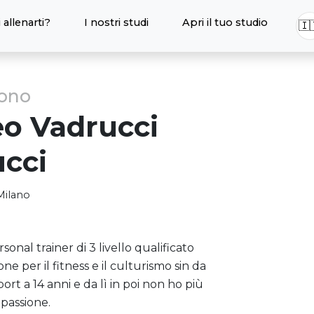
 allenarti?
I nostri studi
Apri il tuo studio
🇮
sono
o Vadrucci
cci
Milano
nal trainer di 3 livello qualificato
e per il fitness e il culturismo sin da
ort a 14 anni e da lì in poi non ho più
 passione.