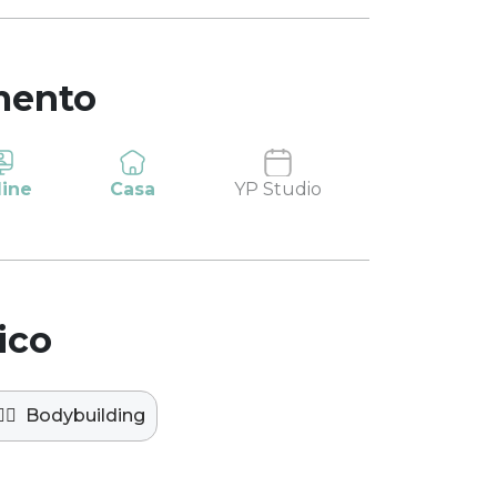
mento
line
Casa
YP Studio
ico
️‍♀️
Bodybuilding