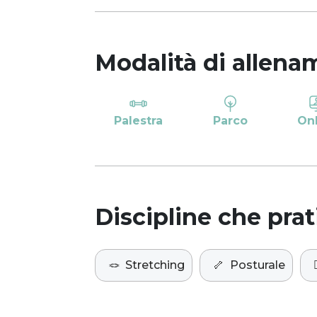
Modalità di allena
Palestra
Parco
On
Discipline che prat
🪢
Stretching
🦴
Posturale
