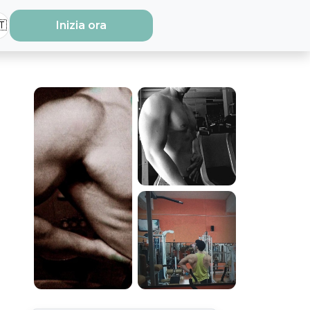
🇹
Inizia ora