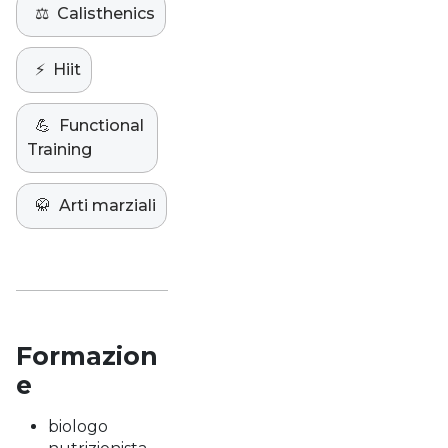
⚖️
Calisthenics
⚡️
Hiit
💪
Functional
Training
🥋
Arti marziali
Formazion
e
biologo