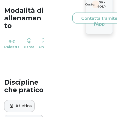
30
-
Costo:
40
€/h
Modalità di
allenamen
Contatta tramit
to
l'App
YP
Palestra
Parco
Online
Casa
Studio
Discipline
che pratico
🎽
Atletica