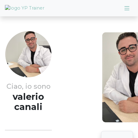
Ciao, io sono
valerio
canali