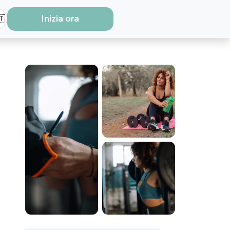
🇹
Inizia ora