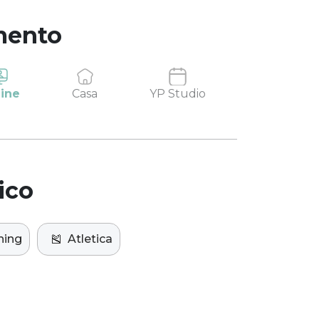
mento
ine
Casa
YP Studio
ico
hing
🎽
Atletica