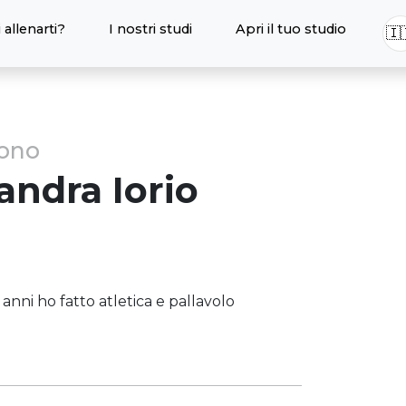
 allenarti?
I nostri studi
Apri il tuo studio
🇮
sono
andra
Iorio
anni ho fatto atletica e pallavolo