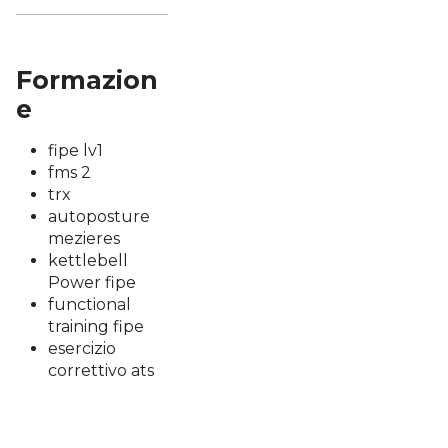
Formazion
e
fipe lv1
fms 2
trx
autoposture
mezieres
kettlebell
Power fipe
functional
training fipe
esercizio
correttivo ats