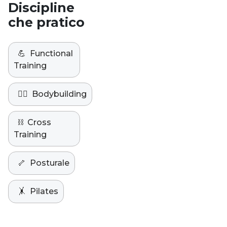
Discipline
che pratico
💪
Functional
Training
🏋️‍♀️
Bodybuilding
⛓️
Cross
Training
🦴
Posturale
🤸
Pilates