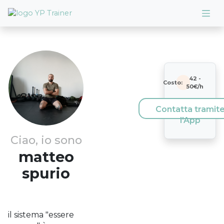
42
-
Costo:
50
€/h
Contatta tramit
l'App
Ciao, io sono
matteo
spurio
il sistema "essere