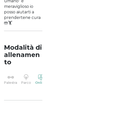
umano" è
meraviglioso io
posso aiutarti a
prendertene cura
🤲🏋️
Modalità di
allenamen
to
YP
Palestra
Parco
Online
Casa
Studio