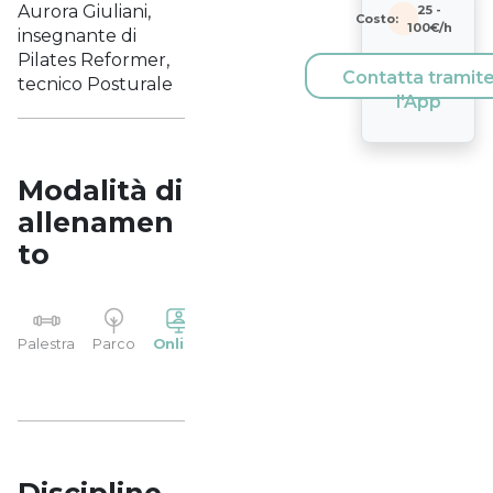
Aurora Giuliani,
25
-
Costo:
100
€/h
insegnante di
Pilates Reformer,
Contatta tramit
tecnico Posturale
l'App
Modalità di
allenamen
to
YP
Palestra
Parco
Online
Casa
Studio