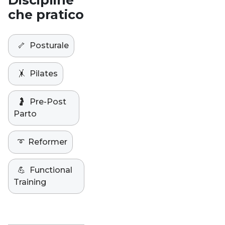
Discipline
che pratico
🦴
Posturale
🤸
Pilates
🤰
Pre-Post
Parto
➰
Reformer
💪
Functional
Training