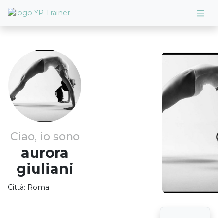
Ciao, io sono
aurora
giuliani
Città:
Roma