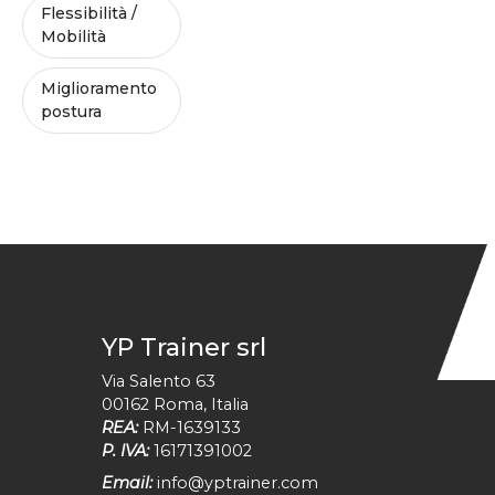
Flessibilità /
Mobilità
Miglioramento
postura
YP Trainer srl
Via Salento 63
00162
Roma
,
Italia
REA:
RM-1639133
P. IVA:
16171391002
Email:
info@yptrainer.com