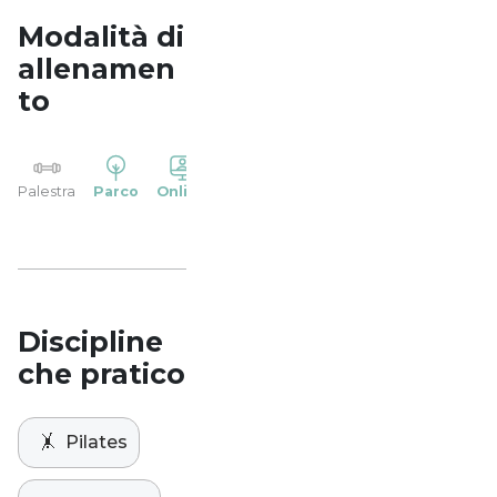
Modalità di
allenamen
to
YP
Palestra
Parco
Online
Casa
Studio
Discipline
che pratico
🤸
Pilates