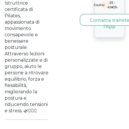
Istruttrice
25
-
Costo:
40
€/h
certificata di
Pilates,
Contatta tramit
appassionata di
l'App
movimento
consapevole e
benessere
posturale.
Attraverso lezioni
personalizzate e di
gruppo, aiuto le
persone a ritrovare
equilibrio, forza e
flessibilità,
migliorando la
postura e
riducendo tensioni
e stress. 🌿🧘🏻‍♀️