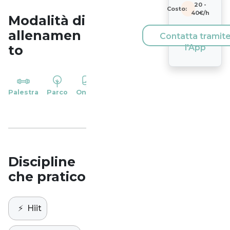
20
-
Costo:
40
€/h
Modalità di
allenamen
Contatta tramit
to
l'App
YP
Palestra
Parco
Online
Casa
Studio
Discipline
che pratico
⚡️
Hiit