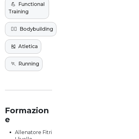
💪
Functional
Training
🏋️‍♀️
Bodybuilding
🎽
Atletica
🏃
Running
Formazion
e
Allenatore Fitri