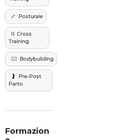
🦴
Posturale
⛓️
Cross
Training
🏋️‍♀️
Bodybuilding
🤰
Pre-Post
Parto
Formazion