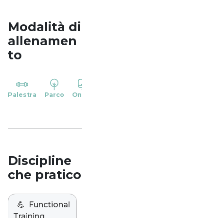
Modalità di
allenamen
to
YP
Palestra
Parco
Online
Casa
Studio
Discipline
che pratico
💪
Functional
Training