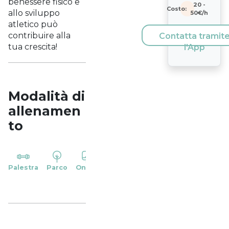
benessere fisico e
20
-
Costo:
allo sviluppo
50
€/h
atletico può
contribuire alla
Contatta tramit
tua crescita!
l'App
Modalità di
allenamen
to
YP
Palestra
Parco
Online
Casa
Studio