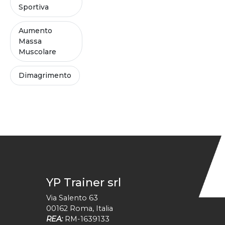
Sportiva
Aumento
Massa
Muscolare
Dimagrimento
YP Trainer srl
Via Salento 63
00162
Roma
,
Italia
REA:
RM-1639133