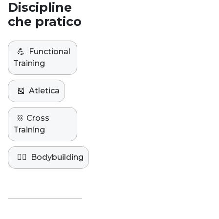
Discipline
che pratico
💪
Functional
Training
🎽
Atletica
⛓️
Cross
Training
🏋️‍♀️
Bodybuilding