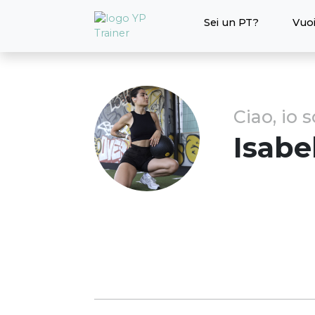
Sei un PT?
Vuoi
Ciao, io 
Isabe