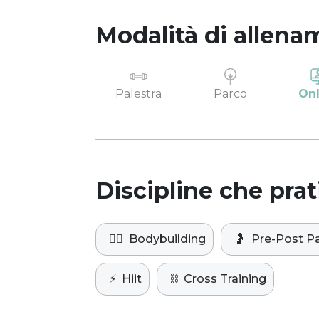
Modalità di allena
Palestra
Parco
Onl
Discipline che prat
🏋️‍♀️
Bodybuilding
🤰
Pre-Post P
⚡️
Hiit
⛓️
Cross Training