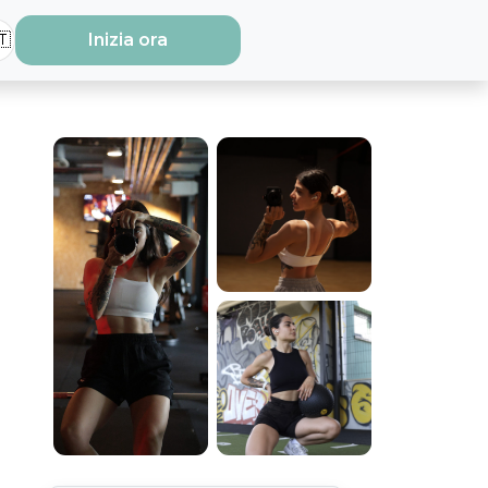
🇹
Inizia ora