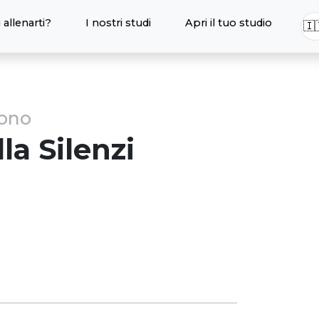
 allenarti?
I nostri studi
Apri il tuo studio
🇮
sono
lla
Silenzi