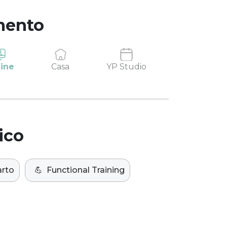
mento
ine
Casa
YP Studio
ico
arto
💪
Functional Training