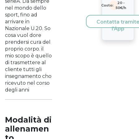
serieA. Da sempre
20
-
Costo:
nel mondo dello
50
€/h
sport, fino ad
arrivare in
Contatta tramit
Nazionale U.20. So
l'App
cosa vuol dore
prendersi cura del
proprio corpo. il
mio scopo è quello
di trasmettere al
cliente tutti gli
insegnamento cho
ricevuto nel corso
degli anni
Modalità di
allenamen
to