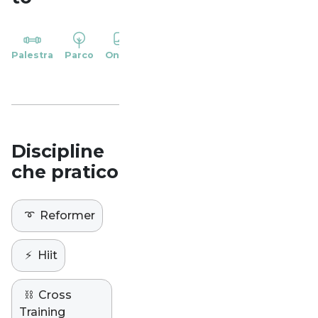
YP
Palestra
Parco
Online
Casa
Studio
Discipline
che pratico
➰
Reformer
⚡️
Hiit
⛓️
Cross
Training