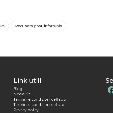
ura
Recupero post-infortunio
Link utili
Se
Blog
Media Kit
Termini e condizioni dell'app
Termini e condizioni del sito
Privacy policy