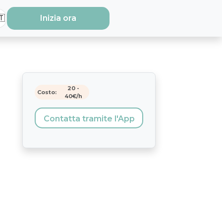
🇹
Inizia ora
20
-
Costo:
40
€/h
Contatta tramite l'App