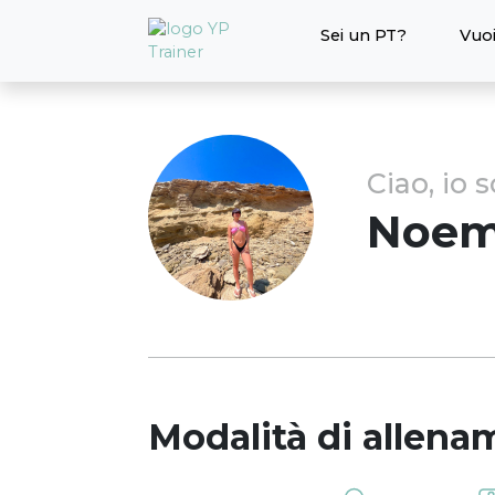
Sei un PT?
Vuoi
Ciao, io 
Noem
Modalità di allena