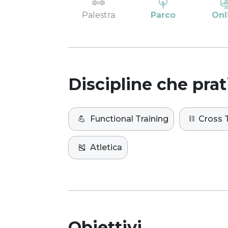
Palestra
Parco
Onl
Discipline che prat
💪
Functional Training
⛓️
Cross T
🎽
Atletica
Obiettivi