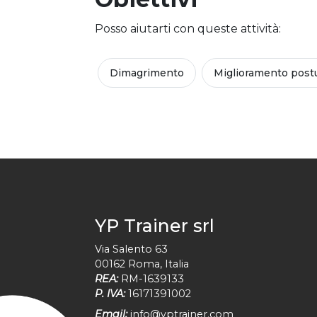
Posso aiutarti con queste attività:
Dimagrimento
Miglioramento post
YP Trainer srl
Via Salento 63
00162
Roma
,
Italia
REA:
RM-1639133
P. IVA:
16171391002
Email:
info@yptrainer.com