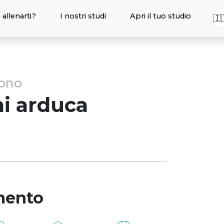
 allenarti?
I nostri studi
Apri il tuo studio
🇮
sono
i
arduca
mento