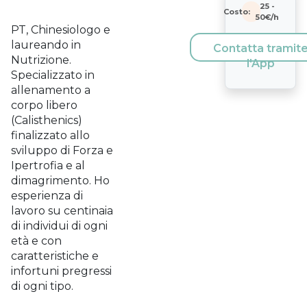
25
-
Costo:
50
€/h
PT, Chinesiologo e
laureando in
Contatta tramit
Nutrizione.
l'App
Specializzato in
allenamento a
corpo libero
(Calisthenics)
finalizzato allo
sviluppo di Forza e
Ipertrofia e al
dimagrimento. Ho
esperienza di
lavoro su centinaia
di individui di ogni
età e con
caratteristiche e
infortuni pregressi
di ogni tipo.