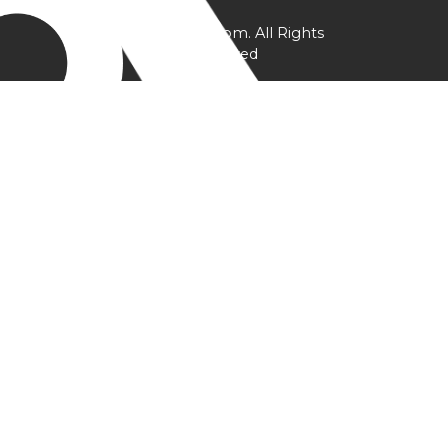
@ YPtrainer.com. All Rights
Reserved