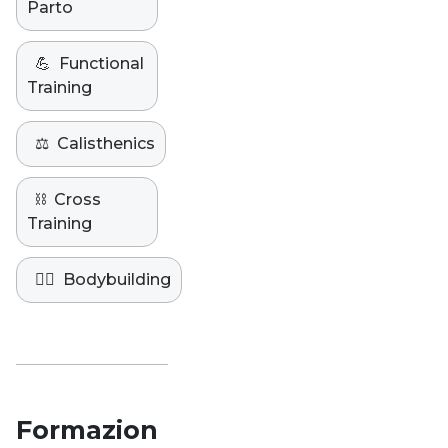
Parto
💪
Functional
Training
⚖️
Calisthenics
⛓️
Cross
Training
🏋️‍♀️
Bodybuilding
Formazion