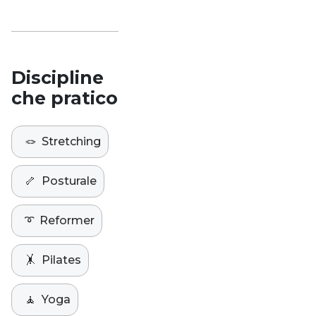
Discipline
che pratico
🪢
Stretching
🦴
Posturale
➰
Reformer
🤸
Pilates
🧘
Yoga