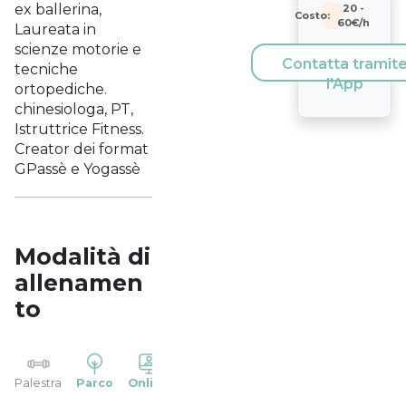
ex ballerina,
20
-
Costo:
60
€/h
Laureata in
scienze motorie e
Contatta tramit
tecniche
l'App
ortopediche.
chinesiologa, PT,
Istruttrice Fitness.
Creator dei format
GPassè e Yogassè
Modalità di
allenamen
to
YP
Palestra
Parco
Online
Casa
Studio