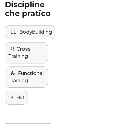
Discipline
che pratico
🏋️‍♀️
Bodybuilding
⛓️
Cross
Training
💪
Functional
Training
⚡️
Hiit