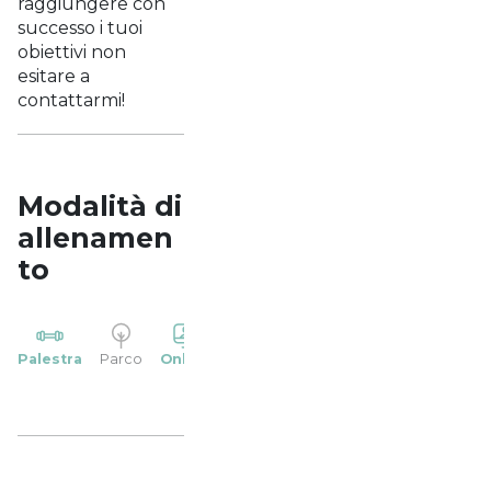
raggiungere con
successo i tuoi
obiettivi non
esitare a
contattarmi!
Modalità di
allenamen
to
YP
Palestra
Parco
Online
Casa
Studio