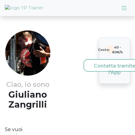
40
-
Costo:
60
€/h
Contatta tramit
l'App
Ciao, io sono
Giuliano
Zangrilli
Se vuoi