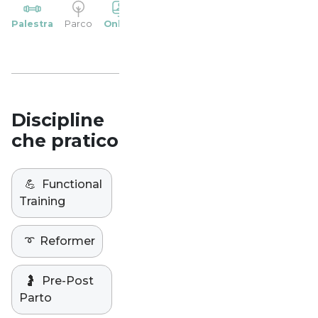
YP
Palestra
Parco
Online
Casa
Studio
Discipline
che pratico
💪
Functional
Training
➰
Reformer
🤰
Pre-Post
Parto