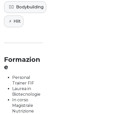
🏋️‍♀️
Bodybuilding
⚡️
Hiit
Formazion
e
Personal
Trainer FIF
Laurea in
Biotecnologie
In corso
Magistrale
Nutrizione