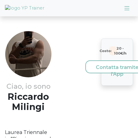
20
-
Costo:
100
€/h
Contatta tramit
l'App
Ciao, io sono
Riccardo
Milingi
Laurea Triennale