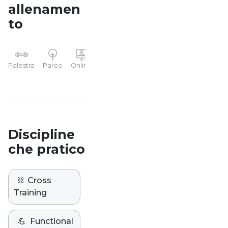
allenamen
to
YP
Palestra
Parco
Online
Casa
Studio
Discipline
che pratico
⛓️
Cross
Training
💪
Functional