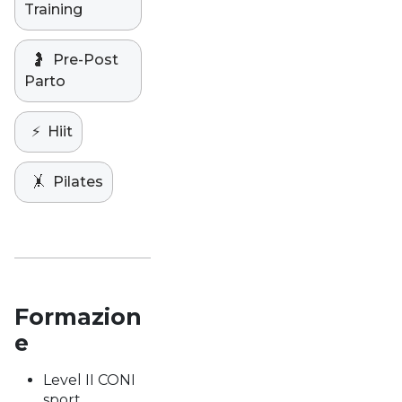
Training
🤰
Pre-Post
Parto
⚡️
Hiit
🤸
Pilates
Formazion
e
Level II CONI
sport