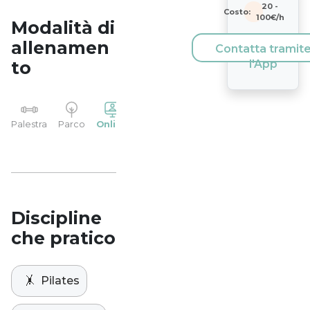
20
-
Costo:
100
€/h
Modalità di
allenamen
Contatta tramit
to
l'App
YP
Palestra
Parco
Online
Casa
Studio
Discipline
che pratico
🤸
Pilates