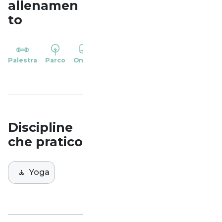
allenamen
to
YP
Palestra
Parco
Online
Casa
Studio
Discipline
che pratico
🧘
Yoga