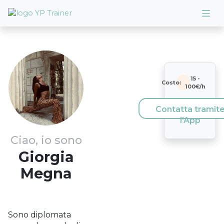
15
-
Costo:
100
€/h
Contatta tramit
l'App
Ciao, io sono
Giorgia
Megna
Sono diplomata