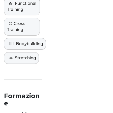
💪
Functional
Training
⛓️
Cross
Training
🏋️‍♀️
Bodybuilding
🪢
Stretching
Formazion
e