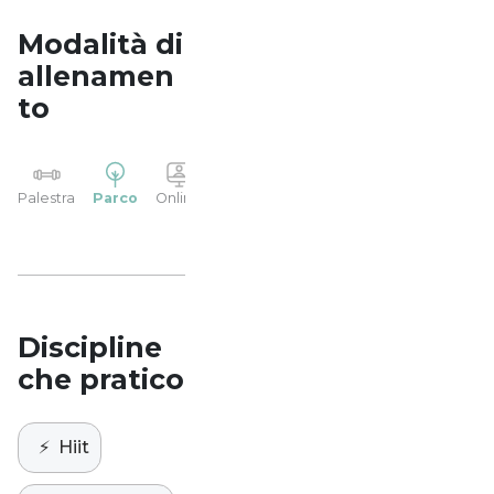
Modalità di
allenamen
to
YP
Palestra
Parco
Online
Casa
Studio
Discipline
che pratico
⚡️
Hiit