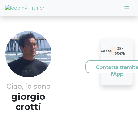
35
-
Costo:
50
€/h
Contatta tramit
l'App
Ciao, io sono
giorgio
crotti