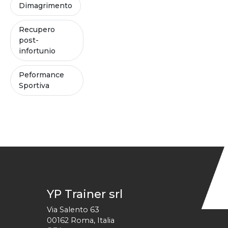
Dimagrimento
Recupero
post-
infortunio
Peformance
Sportiva
YP Trainer srl
Via Salento 63
00162
Roma
,
Italia