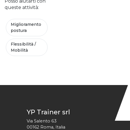
Posso aiutarti con
queste attività:
Miglioramento
postura
Flessibilità /
Mobilità
YP Trainer srl
Via Salento 63
00162
Roma
,
Italia