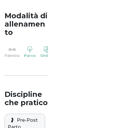
Modalità di
allenamen
to
YP
Palestra
Parco
Online
Casa
Studio
Discipline
che pratico
🤰
Pre-Post
Parto