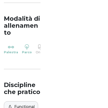
Modalità di
allenamen
to
YP
Palestra
Parco
Online
Casa
Studio
Discipline
che pratico
💪
Functional