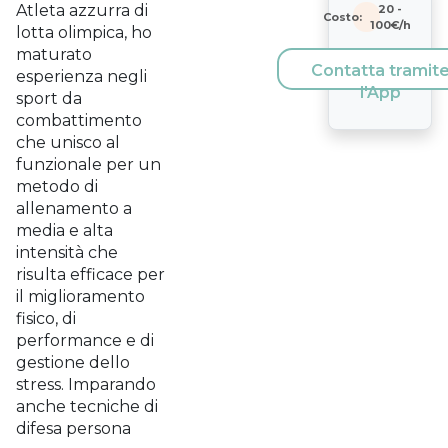
Atleta azzurra di
20
-
Costo:
100
€/h
lotta olimpica, ho
maturato
Contatta tramit
esperienza negli
l'App
sport da
combattimento
che unisco al
funzionale per un
metodo di
allenamento a
media e alta
intensità che
risulta efficace per
il miglioramento
fisico, di
performance e di
gestione dello
stress. Imparando
anche tecniche di
difesa persona