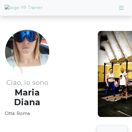
Ciao, io sono
Maria
Diana
Città:
Roma