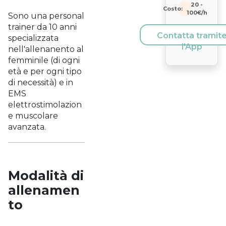
20
-
Costo:
100
€/h
Sono una personal
trainer da 10 anni
Contatta tramit
specializzata
l'App
nell'allenanento al
femminile (di ogni
età e per ogni tipo
di necessità) e in
EMS
elettrostimolazion
e muscolare
avanzata.
Modalità di
allenamen
to