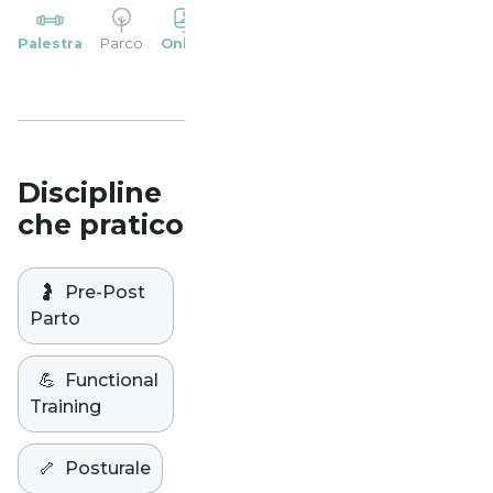
YP
Palestra
Parco
Online
Casa
Studio
Discipline
che pratico
🤰
Pre-Post
Parto
💪
Functional
Training
🦴
Posturale