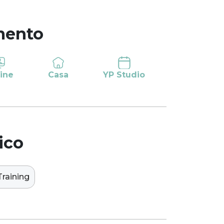
mento
ine
Casa
YP Studio
ico
Training