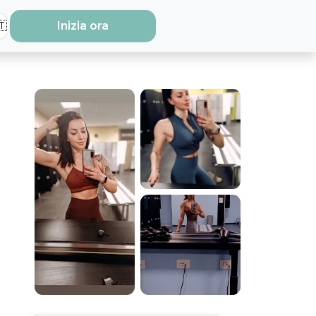
🇹
Inizia ora