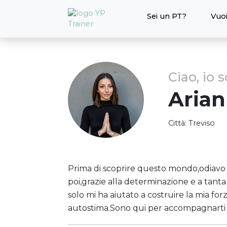
Sei un PT?
Vuoi
Ciao, io 
Aria
Città:
Treviso
Prima di scoprire questo mondo,odiavo l
poi,grazie alla determinazione e a tan
solo mi ha aiutato a costruire la mia for
autostima.Sono qui per accompagnarti n