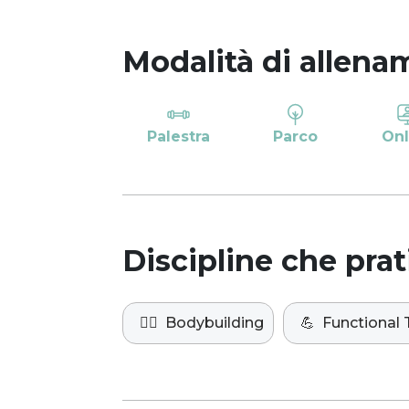
Modalità di allena
Palestra
Parco
Onl
Discipline che prat
🏋️‍♀️
Bodybuilding
💪
Functional 