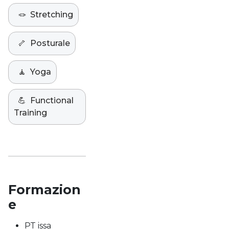
🪢
Stretching
🦴
Posturale
🧘
Yoga
💪
Functional
Training
Formazion
e
PT issa