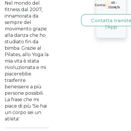
Nel mondo del
45
-
Costo:
100
€/h
fitness dal 2007,
innamorata da
Contatta tramit
sempre del
l'App
movimento grazie
alla danza che ho
studiato fin da
bimba. Grazie al
Pilates, allo Yoga la
mia vita è stata
rivoluzionata e mi
piacerebbe
trasferire
benessere a più
persone possibili.
La frase che mi
piace di più 'Se hai
un corpo sei un
atleta'