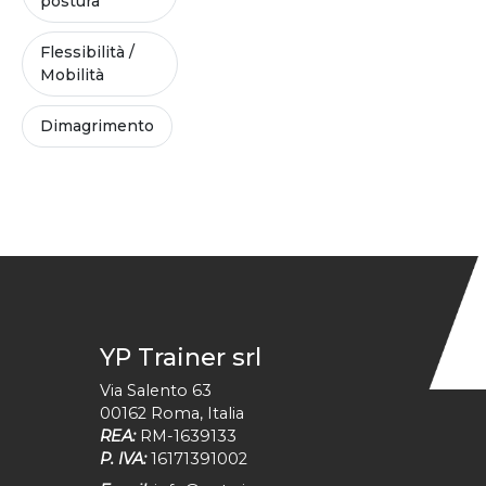
postura
Flessibilità /
Mobilità
Dimagrimento
YP Trainer srl
Via Salento 63
00162
Roma
,
Italia
REA:
RM-1639133
P. IVA:
16171391002