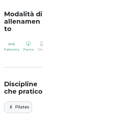
Modalità di
allenamen
to
YP
Palestra
Parco
Online
Casa
Studio
Discipline
che pratico
🤸
Pilates