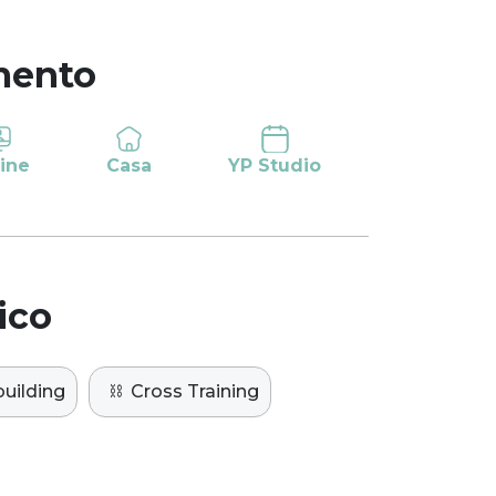
mento
ine
Casa
YP Studio
ico
uilding
⛓️
Cross Training