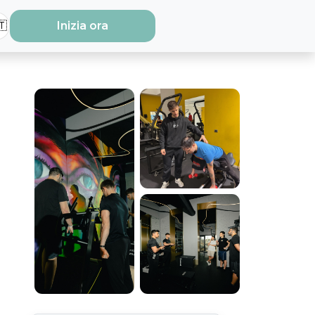
🇹
Inizia ora