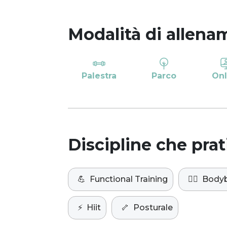
Modalità di allena
Palestra
Parco
Onl
Discipline che prat
💪
Functional Training
🏋️‍♀️
Bodyb
⚡️
Hiit
🦴
Posturale