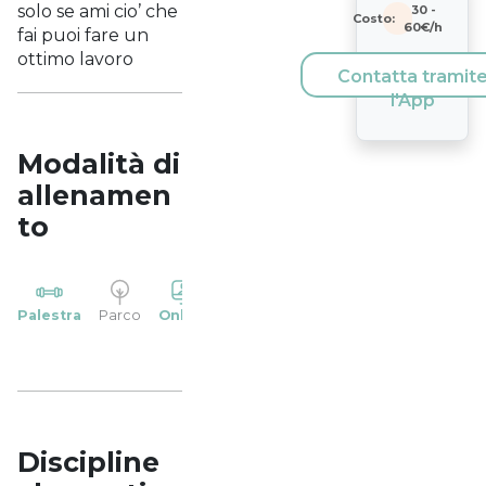
solo se ami cio’ che
30
-
Costo:
60
€/h
fai puoi fare un
ottimo lavoro
Contatta tramit
l'App
Modalità di
allenamen
to
YP
Palestra
Parco
Online
Casa
Studio
Discipline