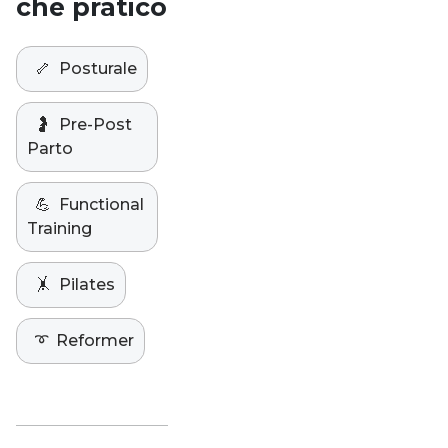
che pratico
🦴
Posturale
🤰
Pre-Post
Parto
💪
Functional
Training
🤸
Pilates
➰
Reformer