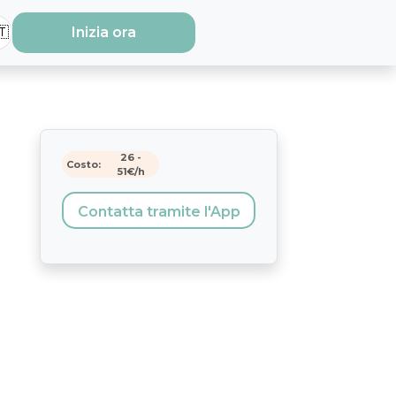
🇹
Inizia ora
26
-
Costo:
51
€/h
Contatta tramite l'App