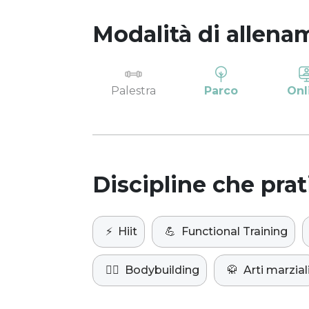
Modalità di allena
Palestra
Parco
Onl
Discipline che prat
⚡️
Hiit
💪
Functional Training
🏋️‍♀️
Bodybuilding
🥋
Arti marzial