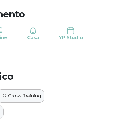
mento
ine
Casa
YP Studio
ico
⛓️
Cross Training
i