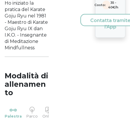
Ho iniziato la
35
-
Costo:
40
€/h
pratica del Karate
Goju Ryu nel 1981
Contatta tramit
- Maestro di Karate
l'App
Goju Ryu IX dan
I.K.O. - Insegnante
di Meditazione
Mindfullness
Modalità di
allenamen
to
YP
Palestra
Parco
Online
Casa
Studio