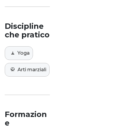
Discipline
che pratico
🧘
Yoga
🥋
Arti marziali
Formazion
e