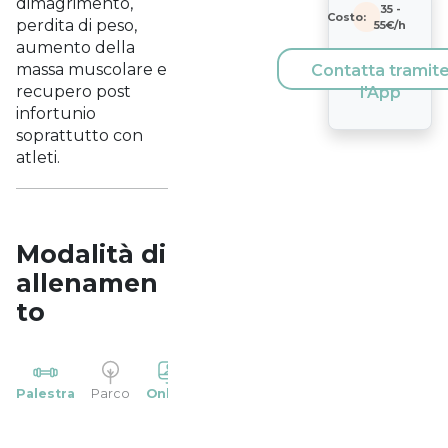
dimagrimento,
35
-
Costo:
perdita di peso,
55
€/h
aumento della
massa muscolare e
Contatta tramit
recupero post
l'App
infortunio
soprattutto con
atleti.
Modalità di
allenamen
to
YP
Palestra
Parco
Online
Casa
Studio