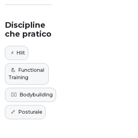
Discipline
che pratico
⚡️
Hiit
💪
Functional
Training
🏋️‍♀️
Bodybuilding
🦴
Posturale