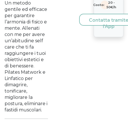
Un metodo
20
-
Costo:
50
€/h
gentile ed efficace
per garantire
Contatta tramit
l’armonia di fisico e
l'App
mente. Allenati
con me per avere
un’abitudine self
care che ti fa
raggiungere i tuoi
obiettivi estetici e
di benessere.
Pilates Matwork e
Linfatico per
dimagrire,
tonificare,
migliorare la
postura, eliminare i
fastidi muscolari.