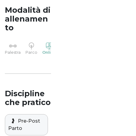
Modalità di
allenamen
to
YP
Palestra
Parco
Online
Casa
Studio
Discipline
che pratico
🤰
Pre-Post
Parto