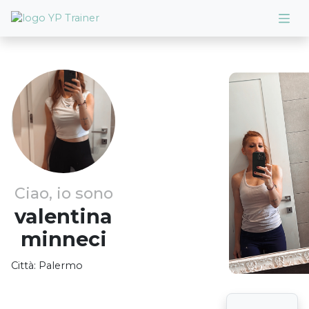
Ciao, io sono
valentina
minneci
Città:
Palermo