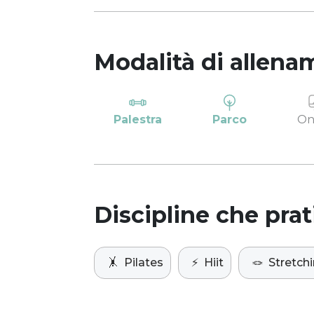
Modalità di allena
Palestra
Parco
On
Discipline che prat
🤸
Pilates
⚡️
Hiit
🪢
Stretch