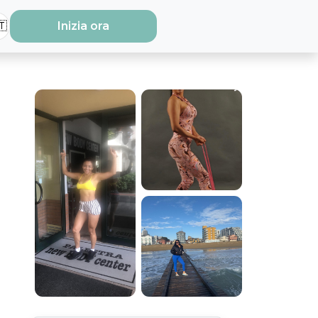
🇹
Inizia ora