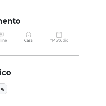
mento
line
Casa
YP Studio
ico
ing