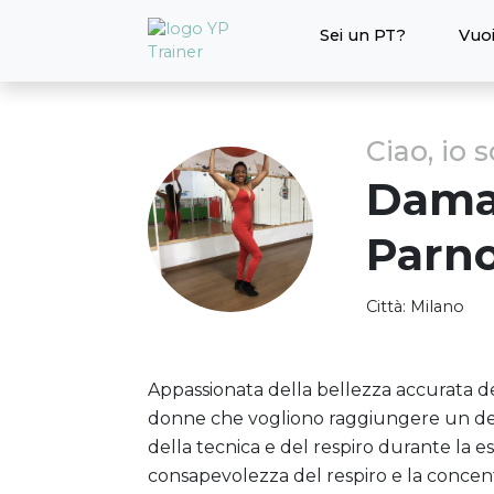
Sei un PT?
Vuoi
Ciao, io 
Dama
Parno
Città:
Milano
Appassionata della bellezza accurata d
donne che vogliono raggiungere un det
della tecnica e del respiro durante la e
consapevolezza del respiro e la concen