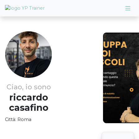
Ciao, io sono
riccardo
casafino
Città:
Roma