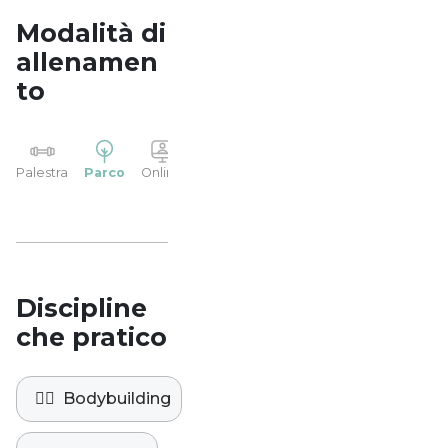
Modalità di
allenamen
to
YP
Palestra
Parco
Online
Casa
Studio
Discipline
che pratico
🏋️‍♀️
Bodybuilding