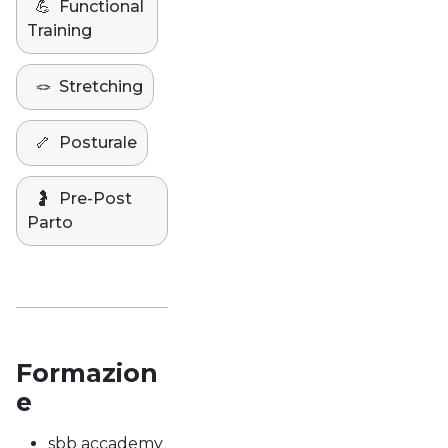
💪
Functional
Training
🪢
Stretching
🦴
Posturale
🤰
Pre-Post
Parto
Formazion
e
sbb accademy