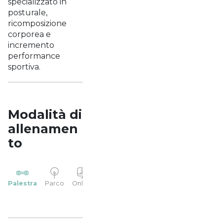
specializzato in
posturale,
ricomposizione
corporea e
incremento
performance
sportiva.
Modalità di
allenamen
to
YP
Palestra
Parco
Online
Casa
Studio