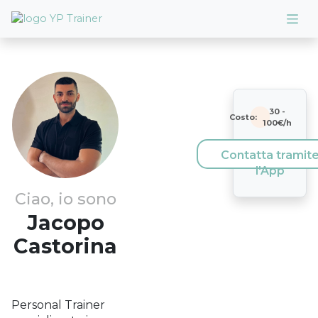
30
-
Costo:
100
€/h
Contatta tramit
l'App
Ciao, io sono
Jacopo
Castorina
Personal Trainer