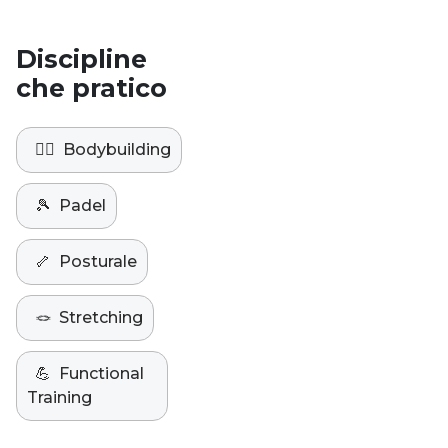
Discipline
che pratico
🏋️‍♀️
Bodybuilding
🎾
Padel
🦴
Posturale
🪢
Stretching
💪
Functional
Training