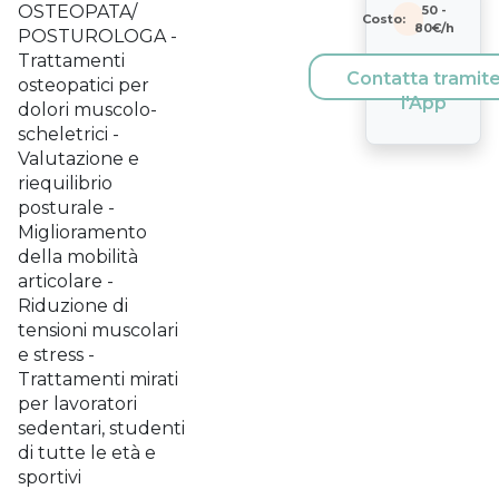
OSTEOPATA/
50
-
Costo:
80
€/h
POSTUROLOGA -
Trattamenti
Contatta tramit
osteopatici per
l'App
dolori muscolo-
scheletrici -
Valutazione e
riequilibrio
posturale -
Miglioramento
della mobilità
articolare -
Riduzione di
tensioni muscolari
e stress -
Trattamenti mirati
per lavoratori
sedentari, studenti
di tutte le età e
sportivi