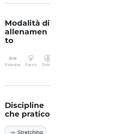
Modalità di
allenamen
to
YP
Palestra
Parco
Online
Casa
Studio
Discipline
che pratico
🪢
Stretching