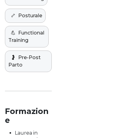
🦴
Posturale
💪
Functional
Training
🤰
Pre-Post
Parto
Formazion
e
Laurea in