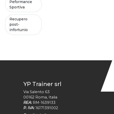
Peformance
Sportiva
Recupero
post-
infortunio
YP Trainer srl
Via Salento 63
00162
Roma
,
Italia
REA:
RM-1639133
P. IVA:
16171391002