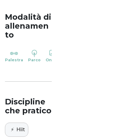
Modalità di
allenamen
to
YP
Palestra
Parco
Online
Casa
Studio
Discipline
che pratico
⚡️
Hiit