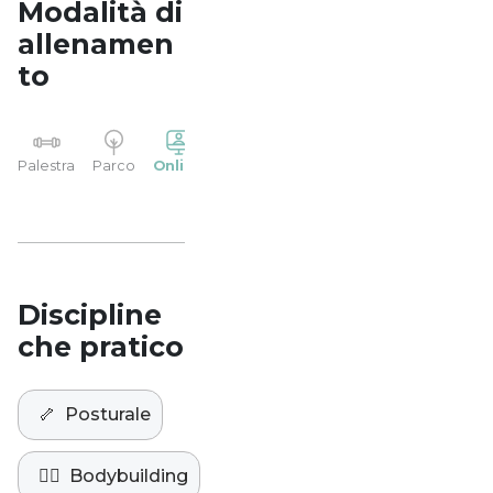
Modalità di
allenamen
to
YP
Palestra
Parco
Online
Casa
Studio
Discipline
che pratico
🦴
Posturale
🏋️‍♀️
Bodybuilding