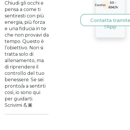
Chiudi gli occhi e
50
-
Costo:
65
€/h
pensa a come ti
sentiresti con più
Contatta tramit
energia, più forza
l'App
e una fiducia in te
che non provavi da
tempo. Questo è
l’obiettivo. Non si
tratta solo di
allenamento, ma
di riprendere il
controllo del tuo
benessere. Se sei
pronto/a a sentirti
così, io sono qui
per guidarti.
Scrivimi 💪🏽