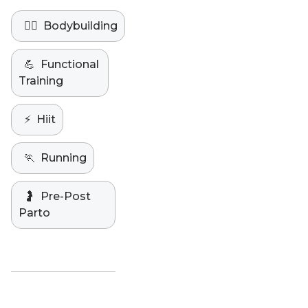
🏋️‍♀️
Bodybuilding
💪
Functional
Training
⚡️
Hiit
🏃
Running
🤰
Pre-Post
Parto