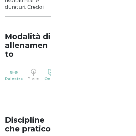
risultati reali e
duraturi. Credo i
Modalità di
allenamen
to
YP
Palestra
Parco
Online
Casa
Studio
Discipline
che pratico