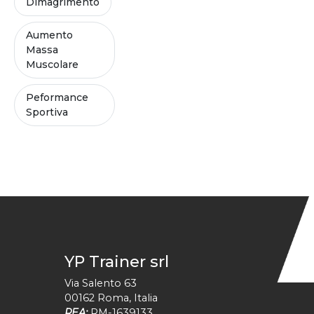
Dimagrimento
Aumento
Massa
Muscolare
Peformance
Sportiva
YP Trainer srl
Via Salento 63
00162
Roma
,
Italia
REA:
RM-1639133