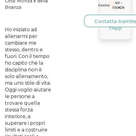
Città:
Monza e della
40
-
Costo:
Brianza
100
€/h
Contatta tramit
l'App
Ho iniziato ad
allenarmi per
cambiare me
stesso, dentro e
fuori. Con il tempo
ho capito che la
disciplina non è
solo allenamento,
ma uno stile di vita.
Oggi voglio aiutare
le persone a
trovare quella
stessa forza
interiore, a
superare i propri
limiti e a costruire