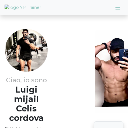
Ciao, io sono
Luigi
mijail
Celis
cordova