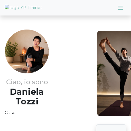
Ciao, io sono
Daniela
Tozzi
Città: