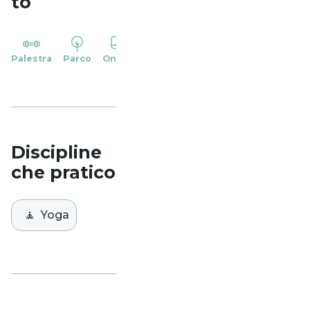
to
YP
Palestra
Parco
Online
Casa
Studio
Discipline
che pratico
🧘
Yoga