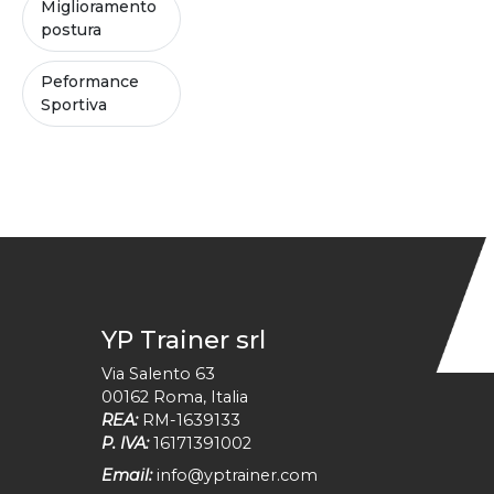
Miglioramento
postura
Peformance
Sportiva
YP Trainer srl
Via Salento 63
00162
Roma
,
Italia
REA:
RM-1639133
P. IVA:
16171391002
Email:
info@yptrainer.com