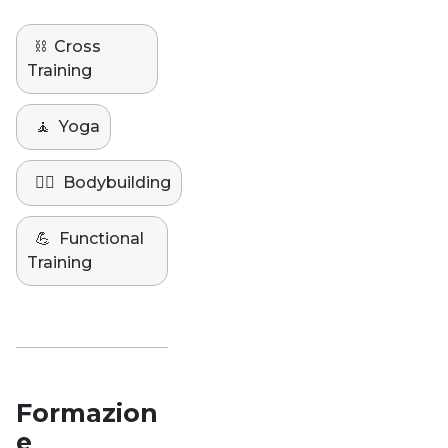
⛓️
Cross
Training
🧘
Yoga
🏋️‍♀️
Bodybuilding
💪
Functional
Training
Formazion
e