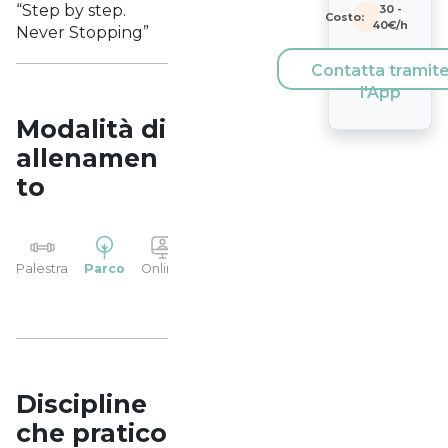
“Step by step.
30
-
Costo:
40
€/h
Never Stopping”
Contatta tramit
l'App
Modalità di
allenamen
to
YP
Palestra
Parco
Online
Casa
Studio
Discipline
che pratico