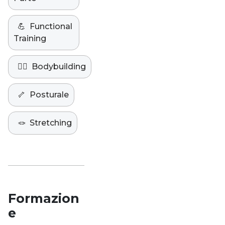
💪
Functional
Training
🏋️‍♀️
Bodybuilding
🦴
Posturale
🪢
Stretching
Formazion
e