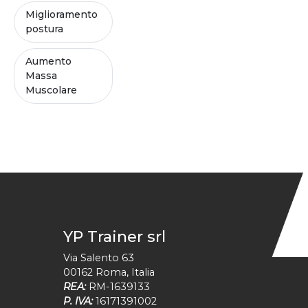
Miglioramento
postura
Aumento
Massa
Muscolare
YP Trainer srl
Via Salento 63
00162
Roma
,
Italia
REA:
RM-1639133
P. IVA:
16171391002