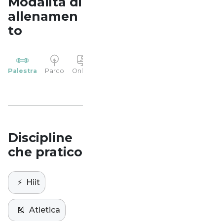
Modalità di
allenamen
to
YP
Palestra
Parco
Online
Casa
Studio
Discipline
che pratico
⚡️
Hiit
🎽
Atletica