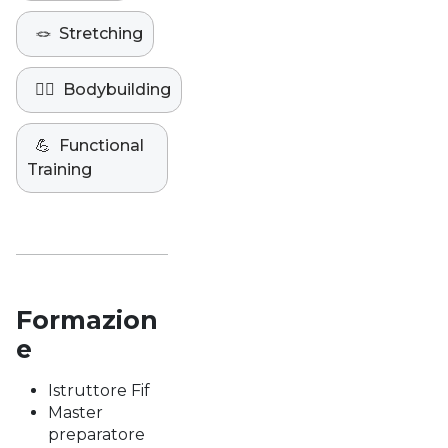
🪢
Stretching
🏋️‍♀️
Bodybuilding
💪
Functional
Training
Formazion
e
Istruttore Fif
Master
preparatore