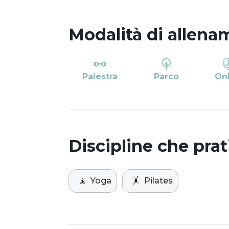
Modalità di allena
Palestra
Parco
On
Discipline che prat
🧘
Yoga
🤸
Pilates