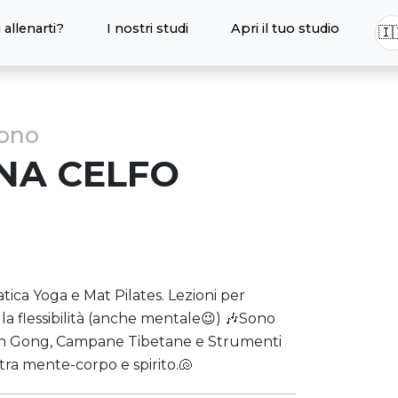
 allenarti?
I nostri studi
Apri il tuo studio
🇮
sono
NA
CELFO
tica Yoga e Mat Pilates. Lezioni per
a flessibilità (anche mentale😉) 🎶Sono
con Gong, Campane Tibetane e Strumenti
o tra mente-corpo e spirito.🐚