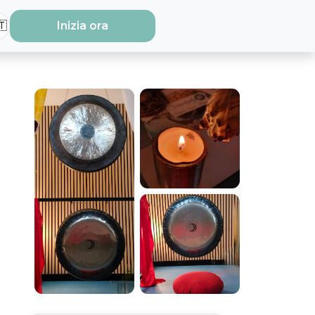
🇹
Inizia ora