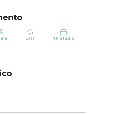
mento
line
Casa
YP Studio
ico