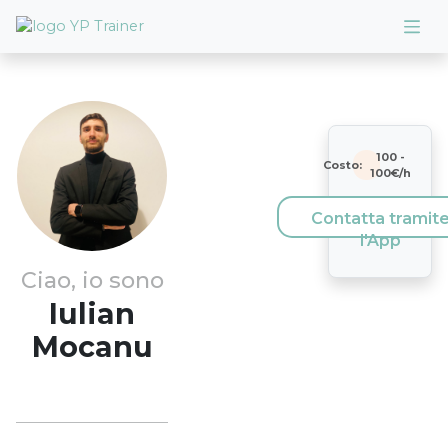
100
-
Costo:
100
€/h
Contatta tramit
l'App
Ciao, io sono
Iulian
Mocanu