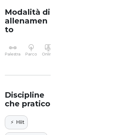
Modalità di
allenamen
to
YP
Palestra
Parco
Online
Casa
Studio
Discipline
che pratico
⚡️
Hiit