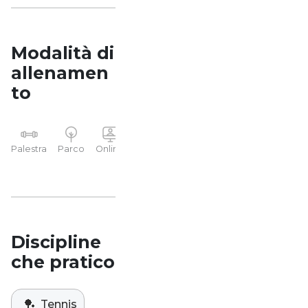
Modalità di
allenamen
to
YP
Palestra
Parco
Online
Casa
Studio
Discipline
che pratico
🏓
Tennis