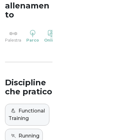
allenamen
to
YP
Palestra
Parco
Online
Casa
Studio
Discipline
che pratico
💪
Functional
Training
🏃
Running