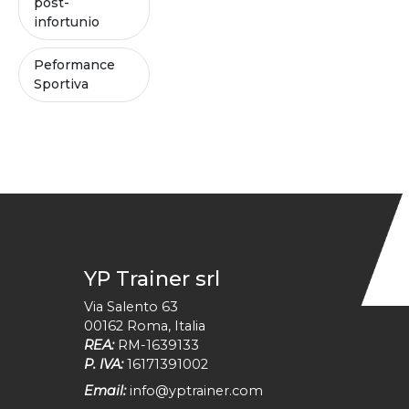
post-
infortunio
Peformance
Sportiva
YP Trainer srl
Via Salento 63
00162
Roma
,
Italia
REA:
RM-1639133
P. IVA:
16171391002
Email:
info@yptrainer.com