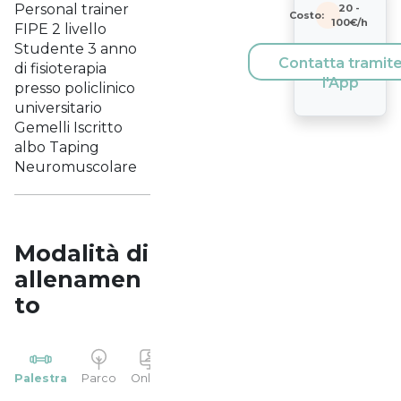
Personal trainer
20
-
Costo:
100
€/h
FIPE 2 livello
Studente 3 anno
Contatta tramit
di fisioterapia
l'App
presso policlinico
universitario
Gemelli Iscritto
albo Taping
Neuromuscolare
Modalità di
allenamen
to
YP
Palestra
Parco
Online
Casa
Studio