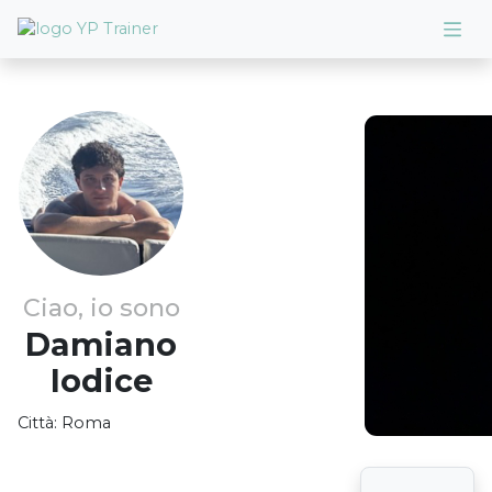
Ciao, io sono
Damiano
Iodice
Città:
Roma