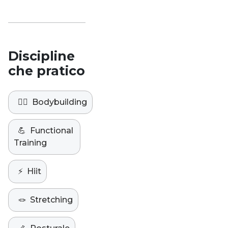
Discipline
che pratico
🏋️‍♀️
Bodybuilding
💪
Functional
Training
⚡️
Hiit
🪢
Stretching